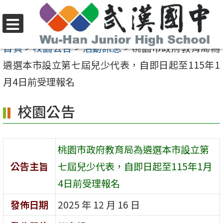
跳
至
選
主
首頁
>
校園公告
>
活動訊息
>
桃園市政府教育局為
單
要
遴選本市設立第七屆兒少代表，自即日起至115年1
內
月4日前受理報名
容
校園公告
區
桃園市政府教育局為遴選本市設立第
公告主旨
七屆兒少代表，自即日起至115年1月
4日前受理報名
發佈日期
2025 年 12 月 16 日