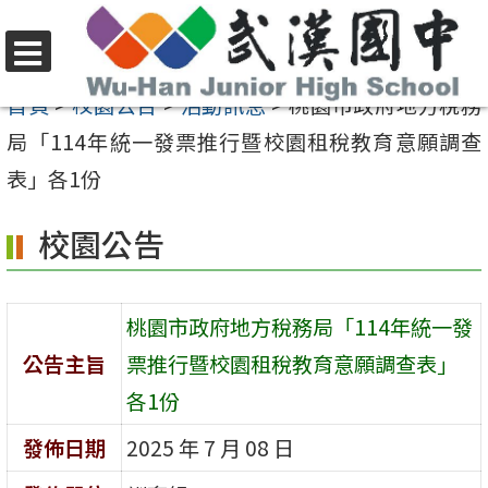
跳
至
選
主
首頁
>
校園公告
>
活動訊息
>
桃園市政府地方稅務
單
要
局「114年統一發票推行暨校園租稅教育意願調查
內
表」各1份
容
校園公告
區
桃園市政府地方稅務局「114年統一發
公告主旨
票推行暨校園租稅教育意願調查表」
各1份
發佈日期
2025 年 7 月 08 日