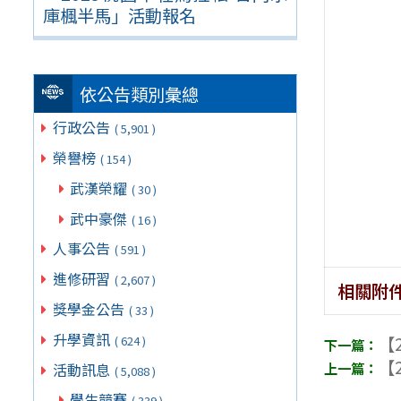
庫楓半馬」活動報名
依公告類別彙總
行政公告
( 5,901 )
榮譽榜
( 154 )
武漢榮耀
( 30 )
武中豪傑
( 16 )
人事公告
( 591 )
進修研習
( 2,607 )
相關附
獎學金公告
( 33 )
升學資訊
【2
( 624 )
【2
活動訊息
( 5,088 )
學生競賽
( 339 )