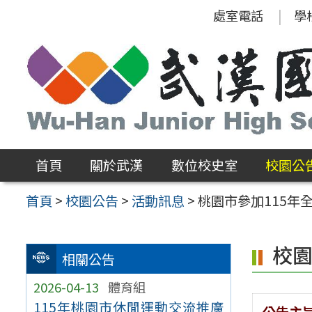
跳
處室電話
學
至
主
要
內
容
區
首頁
關於武漢
數位校史室
校園公
首頁
>
校園公告
>
活動訊息
>
桃園市參加115
校
相關公告
2026-04-13
體育組
115年桃園市休閒運動交流推廣
公告主