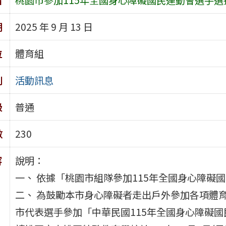
期
2025 年 9 月 13 日
位
體育組
別
活動訊息
級
普通
數
230
容
說明：
一、 依據「桃園市組隊參加115年全國身心障礙
二、 為鼓勵本市身心障礙者走出戶外參加各項體
市代表選手參加「中華民國115年全國身心障礙國