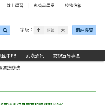
線上學習
素養品學堂
校務信箱
字級：
送出
網站導覽
小
預設
大
搜
尋：
漢國中FB
武漢通訊
訪視宣導專區
暨選拔辦法
選拔賽特奧項目競賽規程暨選拔辦法