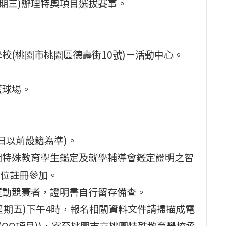
星期三)辦理特奧項目選拔賽事。
校(桃園市桃園區德壽街10號)－活動中心。
。
籃球場。
6日以前設籍為準)。
關特殊教育學生鑑定及就學輔導會鑑定證明之智
位註冊參加。
運動競賽者，證明書自行留存備查。
日(星期五)下午4時，報名相關資料文件請掃描成電
(OO項目))，寄至桃園市立桃園特殊教育學校承