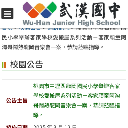
跳
至
選
主
首頁
>
校園公告
>
活動訊息
>
桃園市中壢區龍岡國
單
要
民小學舉辦客家學校愛搬屋系列活動－客家頑童阿
內
淘哥鬧熱龍岡音樂會一案，恭請蒞臨指導。
容
校園公告
區
桃園市中壢區龍岡國民小學舉辦客家
學校愛搬屋系列活動－客家頑童阿淘
公告主旨
哥鬧熱龍岡音樂會一案，恭請蒞臨指
導。
發佈日期
2025 年 3 月 12 日