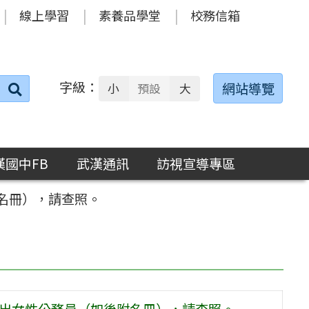
線上學習
素養品學堂
校務信箱
字級：
送出
網站導覽
小
預設
大
搜
尋：
漢國中FB
武漢通訊
訪視宣導專區
附名冊），請查照。
傑出女性公務員（如後附名冊），請查照。