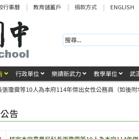
校行事曆
教育儲蓄戶
捐款方式
ENGLISH
告
行政單位
樂讀新武力
教學單位
武
張瓊霙等10人為本府114年傑出女性公務員（如後
園公告
旨
核定本府農業局科長張瓊霙等10人為本府114年