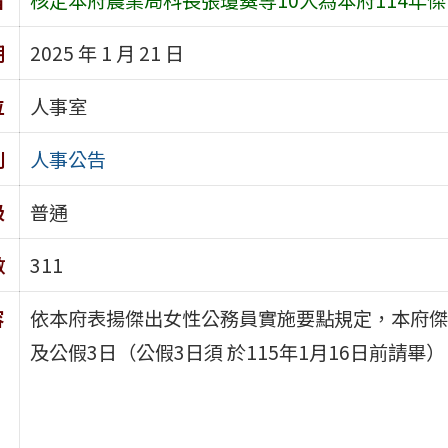
期
2025 年 1 月 21 日
位
人事室
別
人事公告
級
普通
數
311
容
依本府表揚傑出女性公務員實施要點規定，本府傑
及公假3日（公假3日須 於115年1月16日前請