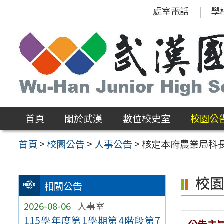
跳
處室電話
學
至
主
要
內
容
區
首頁
關於武漢
數位校史室
校園公
首頁
>
校園公告
>
人事公告
>
核定本府農業局科長
校
相關公告
2026-08-06
人事室
115學年度第1學期第4階段第7
公告主