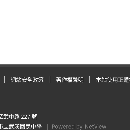
網站安全政策
著作權聲明
本站使用正體
武中路 227 號
市立武漢國民中學
| Powered by
NetView