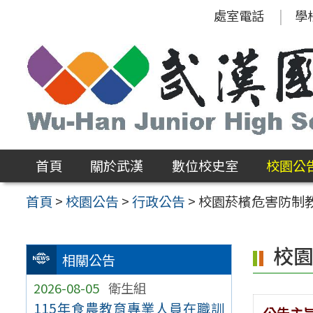
跳
處室電話
學
至
主
要
內
容
區
首頁
關於武漢
數位校史室
校園公
首頁
>
校園公告
>
行政公告
>
校園菸檳危害防制
校
相關公告
2026-08-05
衛生組
115年食農教育專業人員在職訓
公告主