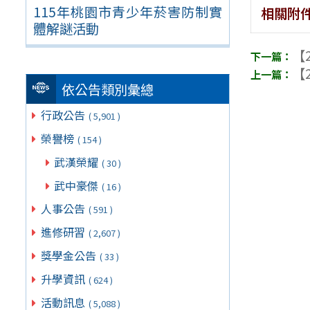
115年桃園市青少年菸害防制實
相關附
體解謎活動
【2
【2
依公告類別彙總
行政公告
( 5,901 )
榮譽榜
( 154 )
武漢榮耀
( 30 )
武中豪傑
( 16 )
人事公告
( 591 )
進修研習
( 2,607 )
獎學金公告
( 33 )
升學資訊
( 624 )
活動訊息
( 5,088 )