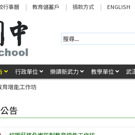
校行事曆
教育儲蓄戶
捐款方式
ENGLISH
告
行政單位
樂讀新武力
教學單位
武
教育增能工作坊
園公告
旨
校園菸檳危害防制教育增能工作坊