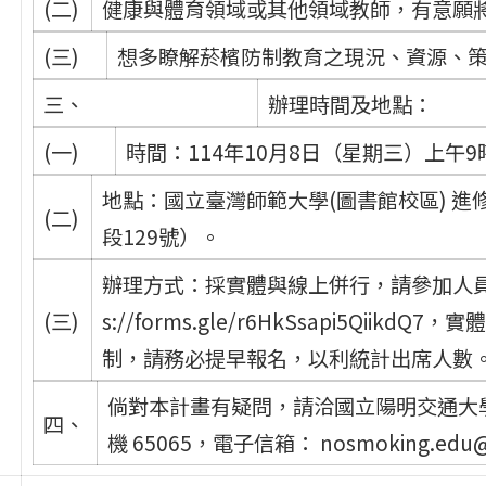
(二)
健康與體育領域或其他領域教師，有意願
(三)
想多瞭解菸檳防制教育之現況、資源、
三、
辦理時間及地點：
(一)
時間：114年10月8日（星期三）上午9
地點：國立臺灣師範大學(圖書館校區) 進
(二)
段129號）。
辦理方式：採實體與線上併行，請參加人員於
(三)
s://forms.gle/r6HkSsapi5Qi
制，請務必提早報名，以利統計出席人數
倘對本計畫有疑問，請洽國立陽明交通大學菸檳
四、
機 65065，電子信箱： nosmoking.edu@