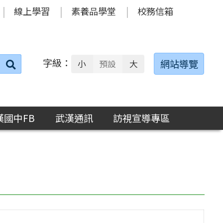
線上學習
素養品學堂
校務信箱
字級：
送出
網站導覽
小
預設
大
搜
尋：
漢國中FB
武漢通訊
訪視宣導專區