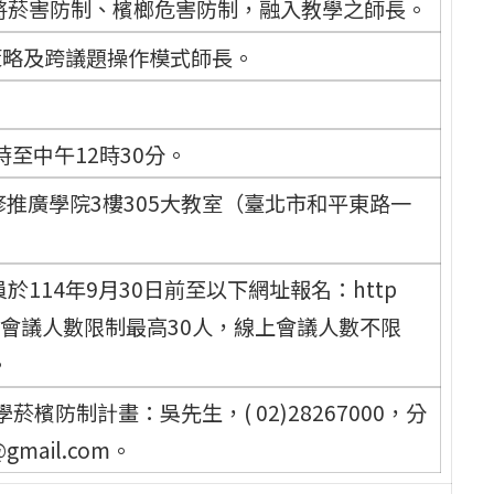
將菸害防制、檳榔危害防制，融入教學之師長。
策略及跨議題操作模式師長。
時至中午12時30分。
修推廣學院3樓305大教室（臺北市和平東路一
114年9月30日前至以下網址報名：http
ikdQ7，實體會議人數限制最高30人，線上會議人數不限
。
防制計畫：吳先生，( 02)28267000，分
gmail.com。