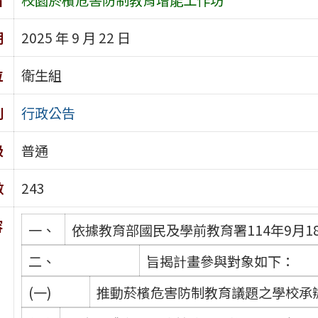
期
2025 年 9 月 22 日
位
衛生組
別
行政公告
級
普通
數
243
容
一、
依據教育部國民及學前教育署114年9月18
二、
旨揭計畫參與對象如下：
(一)
推動菸檳危害防制教育議題之學校承