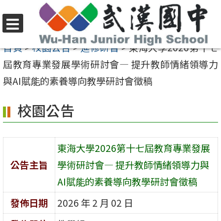
跳
至
選
主
首頁
>
校園公告
>
進修研習
>
東海大學2026第十七
單
要
屆教育專業發展學術研討會— 提升教師情緒領導力
內
與AI賦能的素養導向教學研討會徵稿
容
校園公告
區
東海大學2026第十七屆教育專業發展
公告主旨
學術研討會— 提升教師情緒領導力與
AI賦能的素養導向教學研討會徵稿
發佈日期
2026 年 2 月 02 日