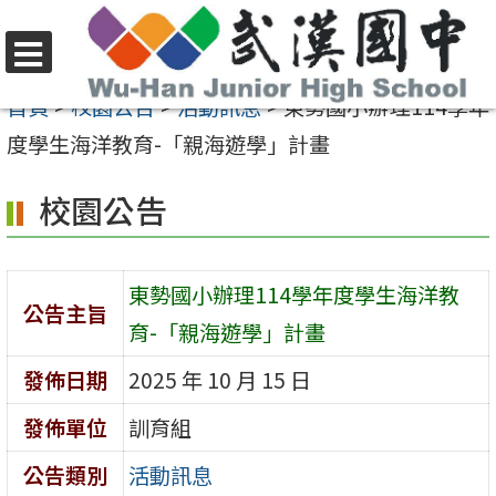
跳
至
選
主
首頁
>
校園公告
>
活動訊息
>
東勢國小辦理114學年
單
要
度學生海洋教育-「親海遊學」計畫
內
校園公告
容
區
東勢國小辦理114學年度學生海洋教
公告主旨
育-「親海遊學」計畫
發佈日期
2025 年 10 月 15 日
發佈單位
訓育組
公告類別
活動訊息