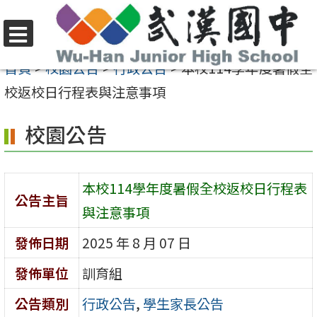
跳
至
選
主
首頁
>
校園公告
>
行政公告
>
本校114學年度暑假全
單
要
校返校日行程表與注意事項
內
校園公告
容
區
本校114學年度暑假全校返校日行程表
公告主旨
與注意事項
發佈日期
2025 年 8 月 07 日
發佈單位
訓育組
公告類別
行政公告
,
學生家長公告