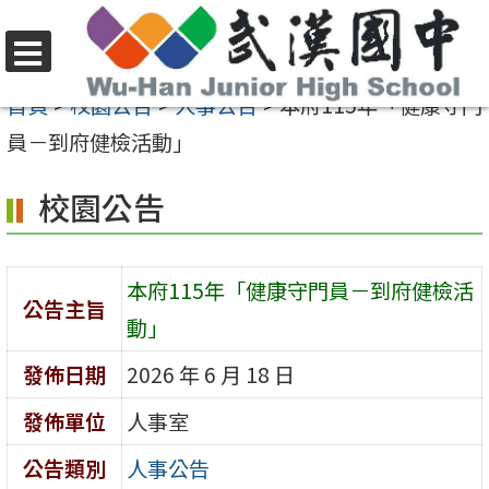
跳
至
選
主
首頁
>
校園公告
>
人事公告
>
本府115年「健康守門
單
要
員－到府健檢活動」
內
校園公告
容
區
本府115年「健康守門員－到府健檢活
公告主旨
動」
發佈日期
2026 年 6 月 18 日
發佈單位
人事室
公告類別
人事公告