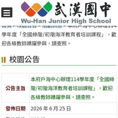
跳
至
選
主
首頁
>
校園公告
>
活動訊息
>
本府戶海中心辦理114
單
要
學年度「全國綠階/初階海洋教育者培訓課程」，歡
內
迎各級教師踴躍參與，請查照。
容
校園公告
區
本府戶海中心辦理114學年度「全國綠
公告主旨
階/初階海洋教育者培訓課程」，歡迎
各級教師踴躍參與，請查照。
發佈日期
2026 年 6 月 25 日