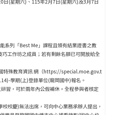
0日(星期六)、115年2月7日(星期六)及3月7日
能系列「Best Me」課程且領有結業證書之教
會技巧工作坊之成員；若有剩餘名額已可開放給全
資訊 網（https://special.moe.gov.t
114)-學期(上)登錄單位(龍岡國中)報名。
之研習，可於兩年內公假補休。全程參與者核定
學校校慶)無法出席，可向中心業務承辦人提出，
供學員至龍岡國中情支中心補看錄影(因中心位