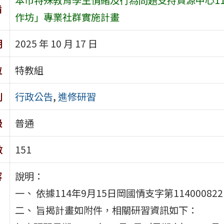
旨
作坊」專業社群實施計畫
期
2025 年 10 月 17 日
位
特教組
別
行政公告
,
進修研習
級
普通
數
151
容
說明：
一、 依據114年9月15日岡國情支字第1140008
二、 旨揭計畫如附件，相關研習資訊如下：