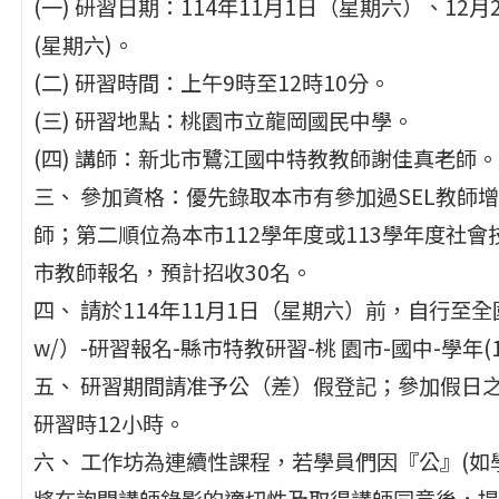
(一) 研習日期：114年11月1日（星期六）、12月2
(星期六)。
(二) 研習時間：上午9時至12時10分。
(三) 研習地點：桃園市立龍岡國民中學。
(四) 講師：新北市鷺江國中特教教師謝佳真老師。
三、 參加資格：優先錄取本市有參加過SEL教師增
師；第二順位為本市112學年度或113學年度社
市教師報名，預計招收30名。
四、 請於114年11月1日（星期六）前，自行至全國特殊教育
w/）-研習報名-縣市特教研習-桃 園市-國中-學年(
五、 研習期間請准予公（差）假登記；參加假日
研習時12小時。
六、 工作坊為連續性課程，若學員們因『公』(如
將在詢問講師錄影的適切性及取得講師同意後，提