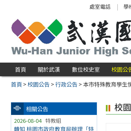
跳
處室電話
學
至
主
要
內
容
區
首頁
關於武漢
數位校史室
校園公
首頁
>
校園公告
>
行政公告
>
本市特殊教育學生情
校
相關公告
2026-08-04
特教組
轉知 桃園市政府教育局辦理「特