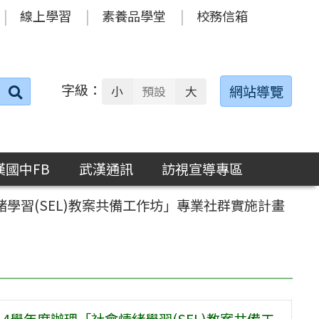
線上學習
素養品學堂
校務信箱
字級：
送出
網站導覽
小
預設
大
搜
尋：
漢國中FB
武漢通訊
訪視宣導專區
學習(SEL)教案共備工作坊」專業社群實施計畫
4學年度辦理「社會情緒學習(SEL)教案共備工