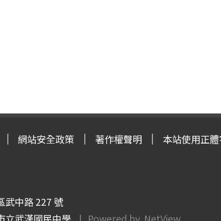
網站安全政策
著作權聲明
本站使用正體
武中路 227 號
市立武漢國民中學
| Powered by
NetView