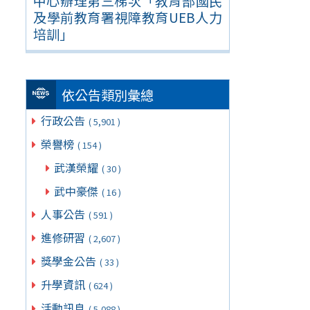
中心辦理第三梯次「教育部國民
及學前教育署視障教育UEB人力
培訓」
依公告類別彙總
行政公告
( 5,901 )
榮譽榜
( 154 )
武漢榮耀
( 30 )
武中豪傑
( 16 )
人事公告
( 591 )
進修研習
( 2,607 )
獎學金公告
( 33 )
升學資訊
( 624 )
活動訊息
( 5,088 )