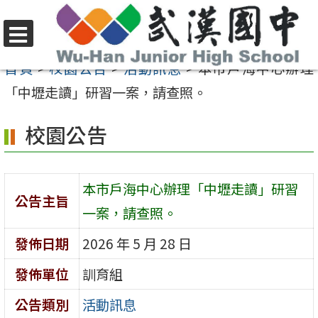
跳
至
選
主
首頁
>
校園公告
>
活動訊息
>
本市戶海中心辦理
單
要
「中壢走讀」研習一案，請查照。
內
校園公告
容
區
本市戶海中心辦理「中壢走讀」研習
公告主旨
一案，請查照。
發佈日期
2026 年 5 月 28 日
發佈單位
訓育組
公告類別
活動訊息