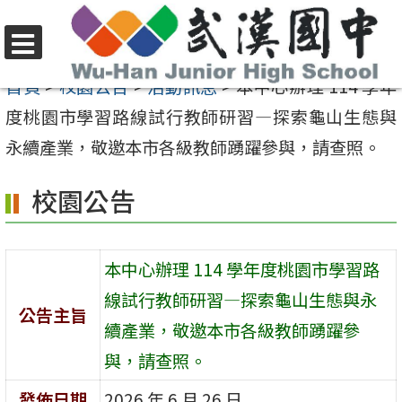
跳
至
選
主
首頁
>
校園公告
>
活動訊息
>
本中心辦理 114 學年
單
要
度桃園市學習路線試行教師研習—探索龜山生態與
內
永續產業，敬邀本市各級教師踴躍參與，請查照。
容
校園公告
區
本中心辦理 114 學年度桃園市學習路
線試行教師研習—探索龜山生態與永
公告主旨
續產業，敬邀本市各級教師踴躍參
與，請查照。
發佈日期
2026 年 6 月 26 日