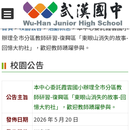
跳
至
選
主
首頁
>
校園公告
>
活動訊息
>
本中心委託霞雲國小
單
要
辦理全市分區教師研習-復興區「東眼山消失的故事-
內
回憶大豹社」，歡迎教師踴躍參與。
容
校園公告
區
本中心委託霞雲國小辦理全市分區教
公告主旨
師研習-復興區「東眼山消失的故事-回
憶大豹社」，歡迎教師踴躍參與。
發佈日期
2026 年 5 月 20 日