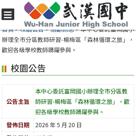
跳
至
選
主
首頁
>
校園公告
>
活動訊息
>
本中心委託富岡國小
單
要
辦理全市分區教師研習-楊梅區「森林循環之旅」，
內
歡迎各級學校教師踴躍參與。
容
校園公告
區
本中心委託富岡國小辦理全市分區教
公告主旨
師研習-楊梅區「森林循環之旅」，歡
迎各級學校教師踴躍參與。
發佈日期
2026 年 5 月 20 日