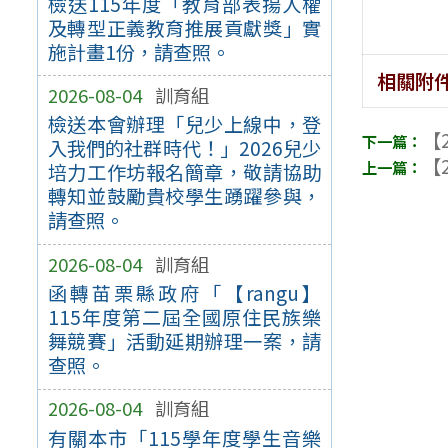
檢送115年度「教育部表揚人權
及轉型正義教育推展貢獻獎」實
施計畫1份，請查照。
相關附
2026-08-04
訓育組
檢送本會辦理「兒少上線中，登
【2
入我們的社群時代！」2026兒少
【2
培力工作坊報名簡章，敬請協助
轉知並鼓勵貴校學生踴躍參與，
請查照。
2026-08-04
訓育組
函轉苗栗縣政府「【rangu】
115年度第二屆全國原住民族樂
舞競賽」活動延期辦理一案，請
查照。
2026-08-04
訓育組
有關本市「115學年度學生音樂