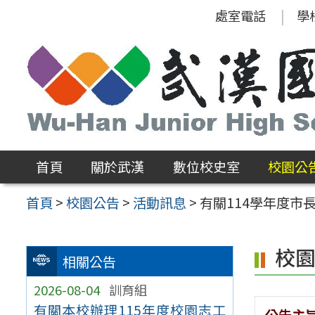
跳
處室電話
學
至
主
要
內
容
區
首頁
關於武漢
數位校史室
校園公
首頁
>
校園公告
>
活動訊息
>
有關114學年度市
校
相關公告
2026-08-04
訓育組
有關本校辦理115年度校園志工
公告主