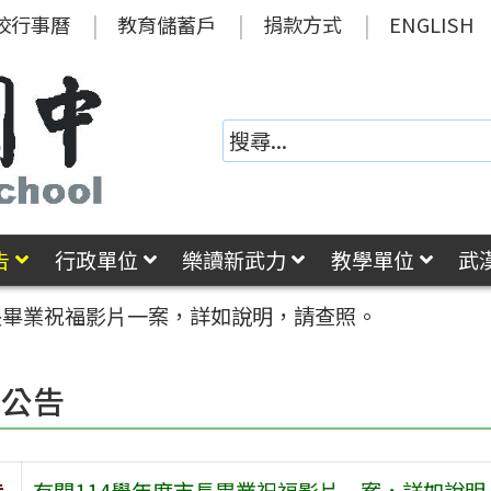
校行事曆
教育儲蓄戶
捐款方式
ENGLISH
告
行政單位
樂讀新武力
教學單位
武
長畢業祝福影片一案，詳如說明，請查照。
園公告
旨
有關114學年度市長畢業祝福影片一案，詳如說明