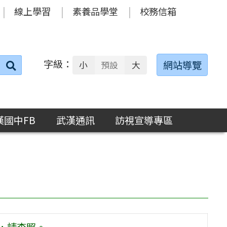
線上學習
素養品學堂
校務信箱
字級：
送出
網站導覽
小
預設
大
搜
尋：
漢國中FB
武漢通訊
訪視宣導專區
，請查照。