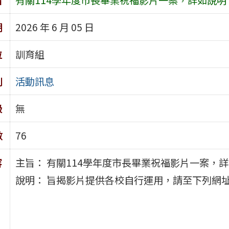
期
2026 年 6 月 05 日
位
訓育組
別
活動訊息
級
無
數
76
容
主旨： 有關114學年度市長畢業祝福影片一案，
說明： 旨揭影片提供各校自行運用，請至下列網址下載：htt