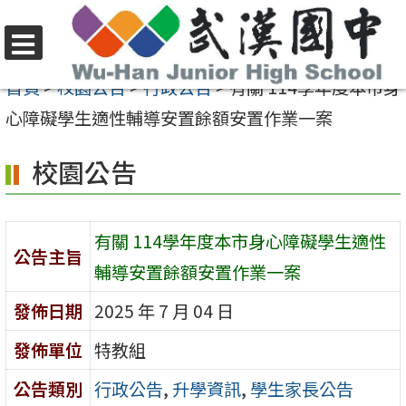
跳
至
選
主
首頁
>
校園公告
>
行政公告
>
有關 114學年度本市身
單
要
心障礙學生適性輔導安置餘額安置作業一案
內
校園公告
容
區
有關 114學年度本市身心障礙學生適性
公告主旨
輔導安置餘額安置作業一案
發佈日期
2025 年 7 月 04 日
發佈單位
特教組
公告類別
行政公告
,
升學資訊
,
學生家長公告