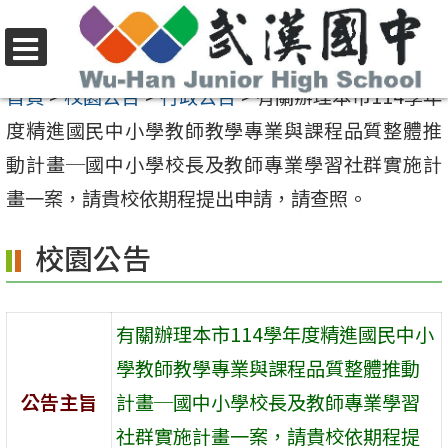
跳
至
選
主
首頁
>
校園公告
>
行政公告
>
有關辦理本市114學年
單
要
度精進國民中小學教師教學專業與課程品質整體推
內
動計畫─國中小學校長及教師專業學習社群實施計
容
畫一案，請貴校依期程提出申請，請查照。
區
校園公告
有關辦理本市114學年度精進國民中小
學教師教學專業與課程品質整體推動
公告主旨
計畫─國中小學校長及教師專業學習
社群實施計畫一案，請貴校依期程提