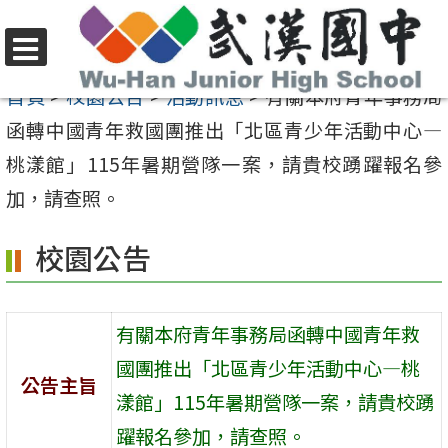
跳
至
選
主
首頁
>
校園公告
>
活動訊息
>
有關本府青年事務局
單
要
函轉中國青年救國團推出「北區青少年活動中心—
內
桃漾館」115年暑期營隊一案，請貴校踴躍報名參
容
加，請查照。
區
校園公告
有關本府青年事務局函轉中國青年救
國團推出「北區青少年活動中心—桃
公告主旨
漾館」115年暑期營隊一案，請貴校踴
躍報名參加，請查照。