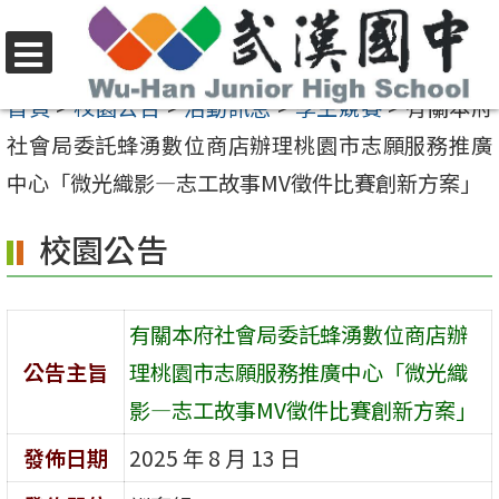
跳
至
選
主
首頁
>
校園公告
>
活動訊息
>
學生競賽
>
有關本府
單
要
社會局委託蜂湧數位商店辦理桃園市志願服務推廣
內
中心「微光織影—志工故事MV徵件比賽創新方案」
容
校園公告
區
有關本府社會局委託蜂湧數位商店辦
公告主旨
理桃園市志願服務推廣中心「微光織
影—志工故事MV徵件比賽創新方案」
發佈日期
2025 年 8 月 13 日