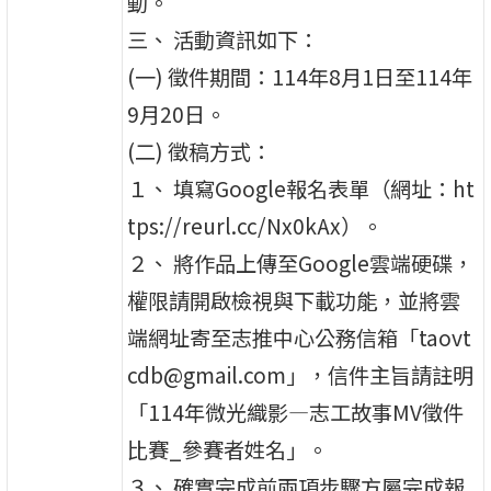
動。
三、 活動資訊如下：
(一) 徵件期間：114年8月1日至114年
9月20日。
(二) 徵稿方式：
１、 填寫Google報名表單（網址：ht
tps://reurl.cc/Nx0kAx）。
２、 將作品上傳至Google雲端硬碟，
權限請開啟檢視與下載功能，並將雲
端網址寄至志推中心公務信箱「taovt
cdb@gmail.com」，信件主旨請註明
「114年微光織影—志工故事MV徵件
比賽_參賽者姓名」。
３、 確實完成前兩項步驟方屬完成報