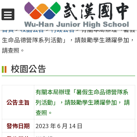
跳
至
選
主
首頁
>
校園公告
>
行政公告
>
有關本局辦理「暑假
單
要
生命品德營隊系列活動」，請鼓勵學生踴躍參加，
內
請查照。
容
校園公告
區
有關本局辦理「暑假生命品德營隊系
公告主旨
列活動」，請鼓勵學生踴躍參加， 請
查照。
發佈日期
2023 年 6 月 14 日