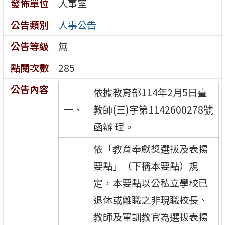
發佈單位
人事室
公告類別
人事公告
公告等級
無
點閱次數
285
公告內容
依據教育部114年2月5日臺
一、
教師(三)字第1142600278號
函辦 理。
依「教育奉獻獎選拔及表揚
要點」（下稱本要點）規
定，本要點以公私立學校已
退休或離職之非現職校長、
教師及軍訓教官為選拔表揚