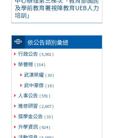
中心辦理第三梯次「教育部國民
及學前教育署視障教育UEB人力
培訓」
依公告類別彙總
行政公告
( 5,901 )
榮譽榜
( 154 )
武漢榮耀
( 30 )
武中豪傑
( 16 )
人事公告
( 591 )
進修研習
( 2,607 )
獎學金公告
( 33 )
升學資訊
( 624 )
活動訊息
( 5,088 )