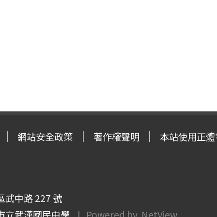
網站安全政策
著作權聲明
本站使用正體
武中路 227 號
市立武漢國民中學
| Powered by
NetView