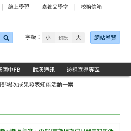
線上學習
素養品學堂
校務信箱
字級：
送出
網站導覽
小
預設
大
搜
尋：
漢國中FB
武漢通訊
訪視宣導專區
南部場次成果發表知能活動一案
教材教具競賽」中部/南部場次成果發表知能活