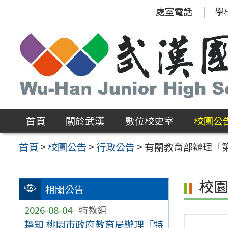
跳
處室電話
學
至
主
要
內
容
區
首頁
關於武漢
數位校史室
校園公
首頁
>
校園公告
>
行政公告
>
有關教育部辦理「
校
相關公告
2026-08-04
特教組
轉知 桃園市政府教育局辦理「特