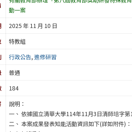
旨
動一案
期
2025 年 11 月 10 日
位
特教組
別
行政公告
,
進修研習
級
普通
數
184
容
說明：
一、 依據國立清華大學114年11月3日清師培字第11
二、 本案成果發表知能活動資訊如下(詳如附件)：