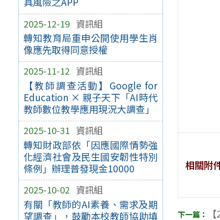
具風險之APP
2025-12-19
資訊組
轉知教育局重申公開使用學生肖
像應先取得同意授權
2025-11-12
資訊組
【教師調查活動】Google for
Education × 親子天下「AI時代
教師數位教學應用現況大調查」
2025-10-31
資訊組
轉知財政部依「因應國際情勢強
化經濟社會及民生國安韌性特別
相關附
條例」辦理普發現金10000
2025-10-02
資訊組
有關「教師的AI素養、需求及期
【2
望調查」，鼓勵本校教師協助填