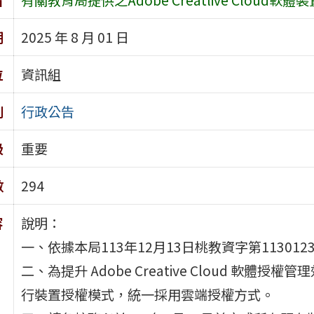
期
2025 年 8 月 01 日
位
資訊組
別
行政公告
級
重要
數
294
容
說明：
一、依據本局113年12月13日桃教資字第113012
二、為提升 Adobe Creative Cloud 
行裝置授權模式，統一採用雲端授權方式。