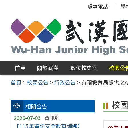
跳
處室電話
學
至
主
要
內
容
區
首頁
關於武漢
數位校史室
校園公
首頁
>
校園公告
>
行政公告
>
有關教育局提供之Ad
校
相關公告
2026-07-03
資訊組
【115年資訊安全教育訓練】
公告主