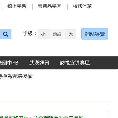
線上學習
素養品學堂
校務信箱
字級：
送出
網站導覽
小
預設
大
搜
尋：
漢國中FB
武漢通訊
訪視宣導專區
全面轉換為雲端授權
ud軟體裝置授權將停止，並全面轉換為雲端授權