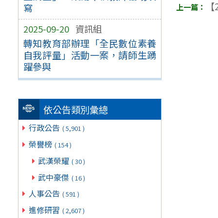
【2
寫
2025-09-20
資訊組
轉知教育部辦理「全民數位素養
自我評量」活動一案，請師生踴
躍參與
依公告類別彙總
行政公告
( 5,901 )
榮譽榜
( 154 )
武漢榮耀
( 30 )
武中豪傑
( 16 )
人事公告
( 591 )
進修研習
( 2,607 )