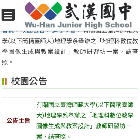
跳
至
選
主
首頁
>
校園公告
>
進修研習
>
有關國立臺灣師範大
單
要
學(以下簡稱臺師大)地理學系舉辦之「地理科數位教
內
學圖像生成與教案設計」教師研習坊一案，請查
容
照。
區
校園公告
有關國立臺灣師範大學(以下簡稱臺師
大)地理學系舉辦之「地理科數位教學
公告主旨
圖像生成與教案設計」教師研習坊一
案，請查照。