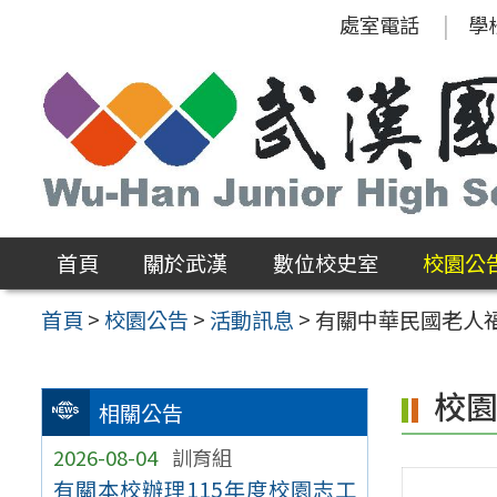
跳
處室電話
學
至
主
要
內
容
區
首頁
關於武漢
數位校史室
校園公
首頁
>
校園公告
>
活動訊息
>
有關中華民國老人福
校
相關公告
2026-08-04
訓育組
有關本校辦理115年度校園志工