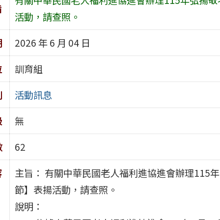
旨
活動，請查照。
期
2026 年 6 月 04 日
位
訓育組
別
活動訊息
級
無
數
62
容
主旨： 有關中華民國老人福利進協進會辦理115年
節】表揚活動，請查照。
說明：