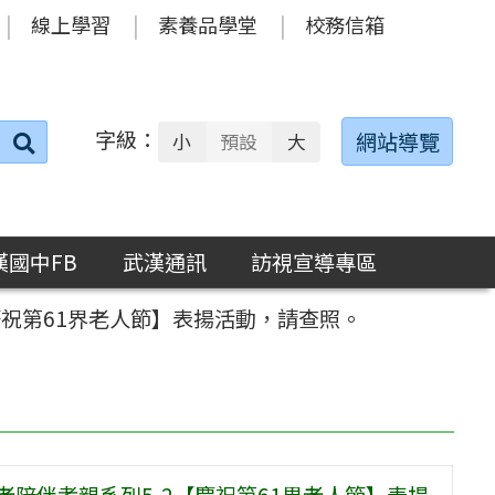
線上學習
素養品學堂
校務信箱
字級：
送出
網站導覽
小
預設
大
搜
尋：
漢國中FB
武漢通訊
訪視宣導專區
慶祝第61界老人節】表揚活動，請查照。
老陪伴孝親系列5-2【慶祝第61界老人節】表揚