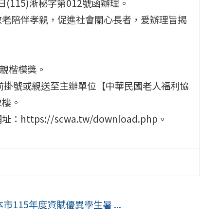
(115)淅秘字第012號函辦理。
敬老陪伴孝親，促進社會關心長者，爰辦理旨揭
孝親楷模獎。
5日前掛號或親送至主辦單位【中華民國老人福利協
2樓。
s://scwa.tw/download.php。
115年度資賦優異學生暑 ...