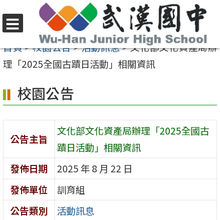
跳
至
選
主
首頁
>
校園公告
>
活動訊息
>
文化部文化資產局辦
單
要
理「2025全國古蹟日活動」相關資訊
內
校園公告
容
區
文化部文化資產局辦理「2025全國古
公告主旨
蹟日活動」相關資訊
發佈日期
2025 年 8 月 22 日
發佈單位
訓育組
公告類別
活動訊息