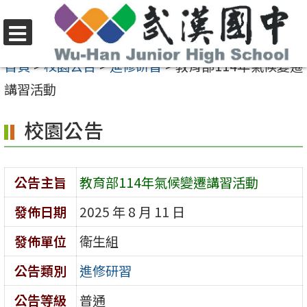
跳
至
選
主
首頁
>
校園公告
>
進修研習
>
教育部114年氣候變遷
單
要
講習活動
內
校園公告
容
區
公告主旨
教育部114年氣候變遷講習活動
發佈日期
2025 年 8 月 11 日
發佈單位
衛生組
公告類別
進修研習
公告等級
普通