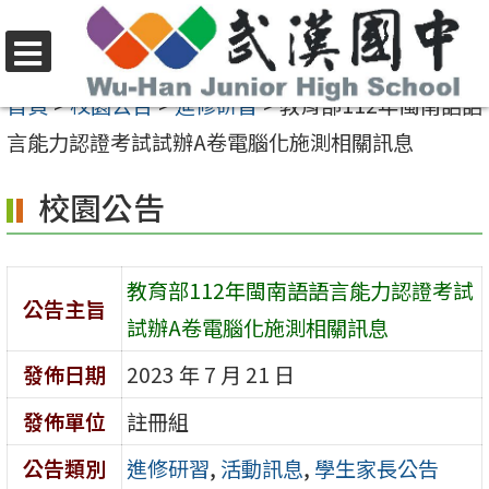
跳
至
選
主
首頁
>
校園公告
>
進修研習
>
教育部112年閩南語語
單
要
言能力認證考試試辦A卷電腦化施測相關訊息
內
校園公告
容
區
教育部112年閩南語語言能力認證考試
公告主旨
試辦A卷電腦化施測相關訊息
發佈日期
2023 年 7 月 21 日
發佈單位
註冊組
公告類別
進修研習
,
活動訊息
,
學生家長公告