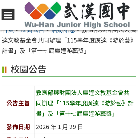
跳
至
選
主
首頁
>
校園公告
>
活動訊息
>
教育部與財團法人廣
單
要
達文教基金會共同辦理「115學年度廣達《游於藝》
內
計畫」及「第十七屆廣達游藝獎」
容
校園公告
區
教育部與財團法人廣達文教基金會共
公告主旨
同辦理「115學年度廣達《游於藝》計
畫」及「第十七屆廣達游藝獎」
發佈日期
2026 年 1 月 29 日