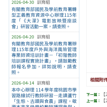
2026-04-30
訓育組
有關教育部國民及學前教育署轉
型正義教育資源中心辦理115年
度「《大濛》電影放映暨座談
會」研習活動一案，請查照。
2026-04-20
訓育組
有關教育部國民及學前教育署辦
理115年度戶外與海洋風險管理
專業師資培訓計畫－「初階教師
培訓課程實施計畫」，請鼓勵教
師報名參加，詳如說明，請查
照。
相關附
2026-04-14
訓育組
本中心辦理 114 學年度桃園市學
【2
習路線試行教師研習—走讀蘆竹
【2
「生態、古蹟與食農」課程，敬
邀本市各級學校教師踴躍參與，