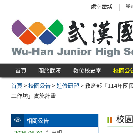
跳
處室電話
學
至
主
要
內
容
區
首頁
關於武漢
數位校史室
校園公
首頁
>
校園公告
>
進修研習
>
教育部「114年
工作坊」實施計畫
校
相關公告
2026-06-30
訓育組