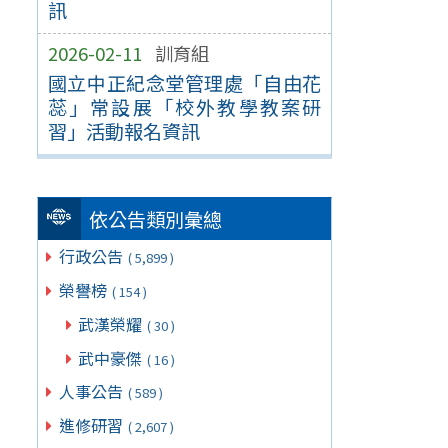
訊
2026-02-11
訓育組
國立中正紀念堂管理處「自由花
蕊」常設展「校外教學教案研
習」活動報名資訊
依公告類別彙總
行政公告
( 5,899 )
榮譽榜
( 154 )
武漢榮耀
( 30 )
武中豪傑
( 16 )
人事公告
( 589 )
進修研習
( 2,607 )