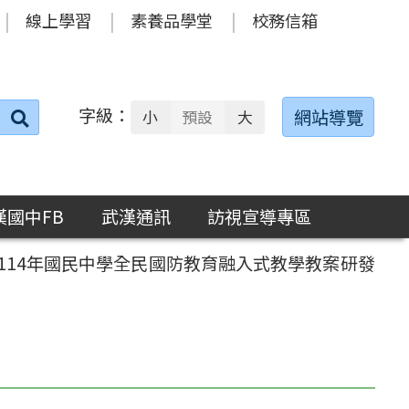
線上學習
素養品學堂
校務信箱
字級：
送出
網站導覽
小
預設
大
搜
尋：
漢國中FB
武漢通訊
訪視宣導專區
114年國民中學全民國防教育融入式教學教案研發