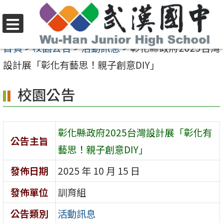
跳
至
選
主
首頁
>
校園公告
>
活動訊息
>
彰化縣政府2025台灣
單
要
設計展「彰化有藝思！親子創意DIY」
內
校園公告
容
區
彰化縣政府2025台灣設計展「彰化有
公告主旨
藝思！親子創意DIY」
發佈日期
2025 年 10 月 15 日
發佈單位
訓育組
公告類別
活動訊息