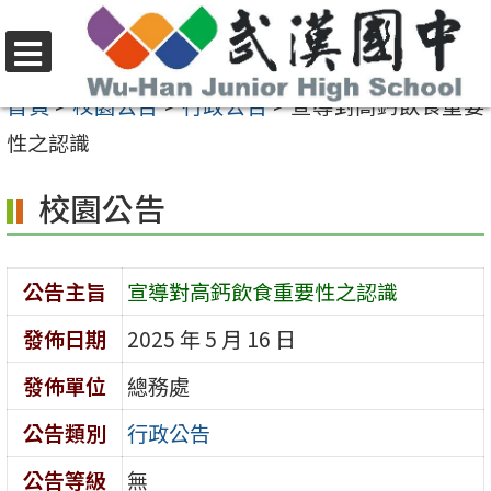
跳
至
選
主
首頁
>
校園公告
>
行政公告
>
宣導對高鈣飲食重要
單
要
性之認識
內
校園公告
容
區
公告主旨
宣導對高鈣飲食重要性之認識
發佈日期
2025 年 5 月 16 日
發佈單位
總務處
公告類別
行政公告
公告等級
無