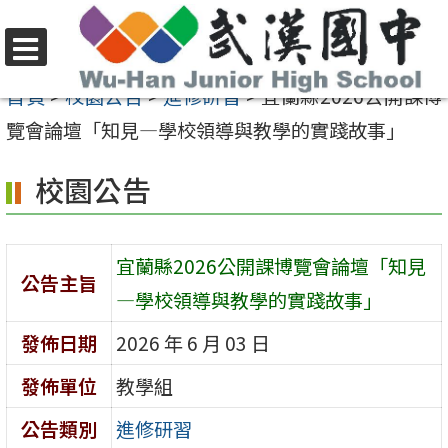
跳
至
選
主
首頁
>
校園公告
>
進修研習
>
宜蘭縣2026公開課博
單
要
覽會論壇「知見—學校領導與教學的實踐故事」
內
校園公告
容
區
宜蘭縣2026公開課博覽會論壇「知見
公告主旨
—學校領導與教學的實踐故事」
發佈日期
2026 年 6 月 03 日
發佈單位
教學組
公告類別
進修研習