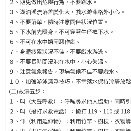
２、避免做出危險行為，不要跳水。
３、湖泊溪流落差變化大，戲水游泳格外小心。
４、不要落單，隨時注意同伴狀況位置。
５、下水前先暖身，不可穿著牛仔褲下水。
６、不可在水中嬉鬧惡作劇。
７、身體疲累狀況不佳，不要戲水游泳。
８、不要長時間浸泡在水中，小心失溫。
９、注意氣象報告，現場氣候不佳不要戲水。
１０、加強游泳漂浮技巧，不幸落水保持冷靜放鬆
(二)救溺五步：
１、叫（大聲呼救）：呼喊尋求他人協助，同時引
２、叫（撥打求救電話）：撥打 119、110 或 1
３、伸（利用延伸物）：利用竹竿、樹枝、衣物等
４、拋（拋送漂浮物）：利用竹竿、樹枝、衣物等