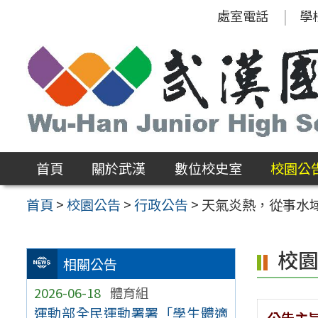
跳
處室電話
學
至
主
要
內
容
區
首頁
關於武漢
數位校史室
校園公
首頁
>
校園公告
>
行政公告
>
天氣炎熱，從事水
校
相關公告
2026-06-18
體育組
運動部全民運動署署「學生體適
公告主