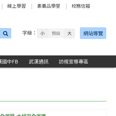
線上學習
素養品學堂
校務信箱
字級：
送出
網站導覽
小
預設
大
搜
尋：
漢國中FB
武漢通訊
訪視宣導專區
全規範-水域安全宣導