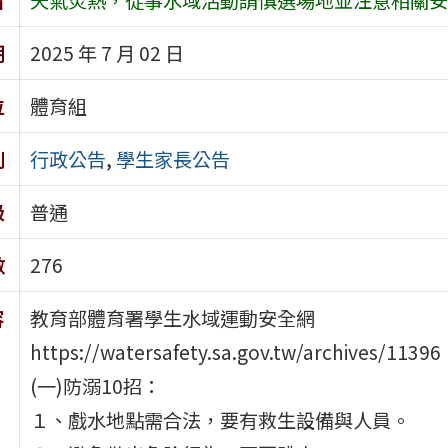
期
2025 年 7 月 02 日
位
體育組
別
行政公告
,
學生家長公告
級
普通
數
276
容
教育部體育署學生水域運動安全網
https://watersafety.sa.gov.tw/archives/11396
(一)防溺10招：
１、戲水地點需合法，要有救生設備與人員。