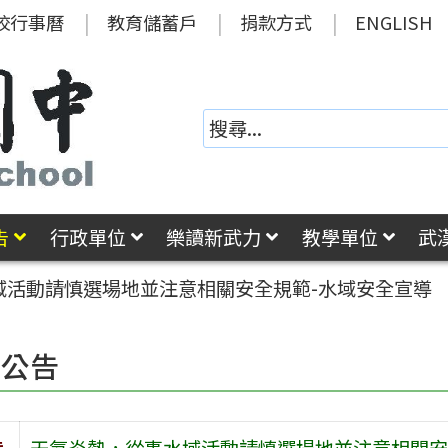
校行事曆
教育儲蓄戶
捐款方式
ENGLISH
告
行政單位
樂讀新武力
教學單位
武
域活動請慎選場地並注意相關安全規範-水域安全宣導
園公告
旨
天氣炎熱，從事水域活動請慎選場地並注意相關安