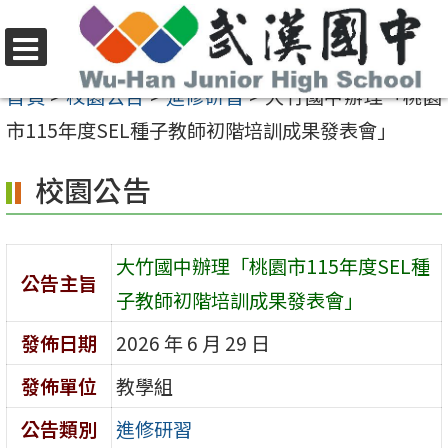
跳
至
選
主
首頁
>
校園公告
>
進修研習
>
大竹國中辦理「桃園
單
要
市115年度SEL種子教師初階培訓成果發表會」
內
校園公告
容
區
大竹國中辦理「桃園市115年度SEL種
公告主旨
子教師初階培訓成果發表會」
發佈日期
2026 年 6 月 29 日
發佈單位
教學組
公告類別
進修研習