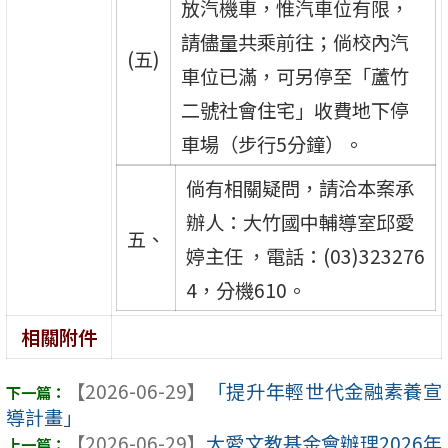
放汽機車，惟汽車位有限，
請儘量共乘前往；倘校內汽
(五)
車位已滿，可另停至「蘆竹
二號社會住宅」收費地下停
車場（步行5分鐘）。
倘有相關疑問，請洽本案承
辦人：大竹國中輔導室邱愛
五、
婷主任 ，電話：(03)323276
4，分機610。
相關附件
【2026-06-29】
「提升年輕世代金融素養宣
導計畫」
【2026-06-29】
大愛文教基金會辦理2026年