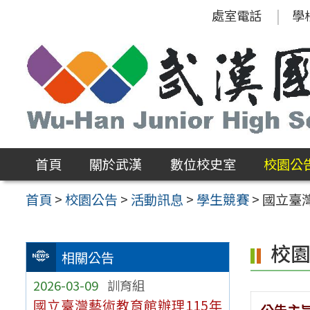
跳
處室電話
學
至
主
要
內
容
區
首頁
關於武漢
數位校史室
校園公
首頁
>
校園公告
>
活動訊息
>
學生競賽
>
國立臺
校
相關公告
2026-03-09
訓育組
國立臺灣藝術教育館辦理115年
公告主