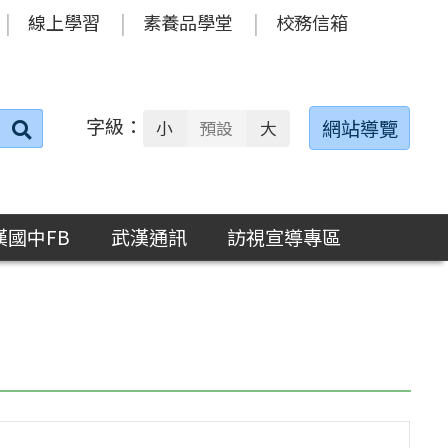
線上學習
素養品學堂
校務信箱
字級：
送出
網站導覽
小
預設
大
搜
尋：
漢國中FB
武漢通訊
訪視宣導專區