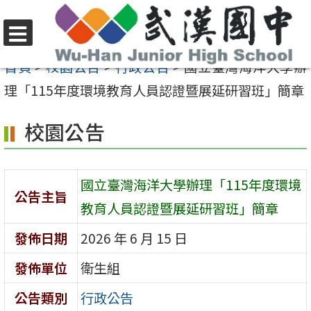
跳
至
選
主
首頁
>
校園公告
>
行政公告
>
國立臺灣海洋大學辦
單
要
理「115年度環境教育人員認證暨展延研習班」簡章
內
校園公告
容
區
國立臺灣海洋大學辦理「115年度環境
公告主旨
教育人員認證暨展延研習班」簡章
發佈日期
2026 年 6 月 15 日
發佈單位
衛生組
公告類別
行政公告