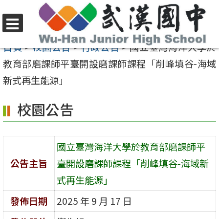
跳
至
選
主
首頁
>
校園公告
>
行政公告
>
國立臺灣海洋大學於
單
要
教育部磨課師平臺開設磨課師課程「削峰填谷-海域
內
新式再生能源」
容
校園公告
區
國立臺灣海洋大學於教育部磨課師平
公告主旨
臺開設磨課師課程「削峰填谷-海域新
式再生能源」
發佈日期
2025 年 9 月 17 日