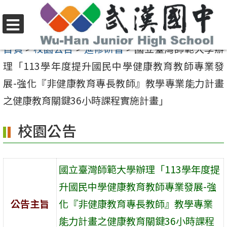
跳
至
選
主
首頁
>
校園公告
>
進修研習
>
國立臺灣師範大學辦
單
要
理「113學年度提升國民中學健康教育教師專業發
內
展-強化『非健康教育專長教師』教學專業能力計畫
容
之健康教育關鍵36小時課程實施計畫」
區
校園公告
國立臺灣師範大學辦理「113學年度提
升國民中學健康教育教師專業發展-強
公告主旨
化『非健康教育專長教師』教學專業
能力計畫之健康教育關鍵36小時課程