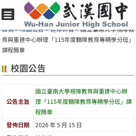
跳
至
選
主
首頁
>
校園公告
>
進修研習
>
國立臺南大學視障教
單
要
育與重建中心辦理「115年度聽障教育專精學分班」
內
課程簡章
容
校園公告
區
國立臺南大學視障教育與重建中心辦
公告主旨
理「115年度聽障教育專精學分班」課
程簡章
發佈日期
2026 年 5 月 15 日