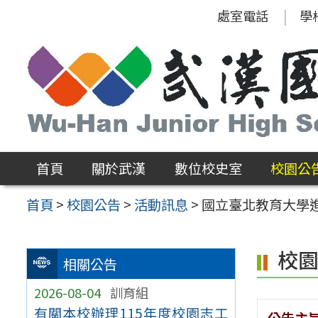
跳
處室電話
學
至
主
要
內
容
區
首頁
關於武漢
數位校史室
校園公
首頁
>
校園公告
>
活動訊息
>
國立臺北教育大學進
校
相關公告
2026-08-04
訓育組
有關本校辦理115年度校園志工
公告主