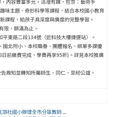
隊，內容豐富多元，活潑有趣，包含：藝術手
趣味主題、奇妙科學等課程，結合本校國小教育
新課程，給孩子具深度與廣度的完整學習。
額有限，額滿為止。
和平東路二段134號（近科技大樓捷運站）。
生、國北附小、本校職眷、團體報名、綁單多課優
18日前繳費完成，學費再享95折)。詳見本校推廣
公告周知並轉知所屬師生、同仁，至紉公誼。
社國小辦理全市分區教師 ...