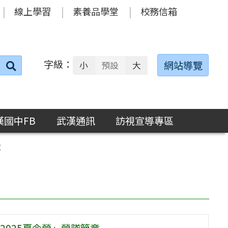
線上學習
素養品學堂
校務信箱
字級：
送出
網站導覽
小
預設
大
搜
尋：
漢國中FB
武漢通訊
訪視宣導專區
章
025夏令營」營隊簡章