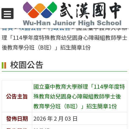
跳
至
選
主
首頁
>
校園公告
>
行政公告
>
國立臺中教育大學辦
單
要
理「114學年度特殊教育幼兒園身心障礙組教師學士
內
後教育學分班（B班）」招生簡章1份
容
校園公告
區
國立臺中教育大學辦理「114學年度特
公告主旨
殊教育幼兒園身心障礙組教師學士後
教育學分班（B班）」招生簡章1份
發佈日期
2026 年 2 月 03 日