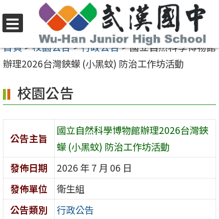
跳
至
選
主
首頁
>
校園公告
>
行政公告
>
國立自然科學博物館
單
要
辦理2026台灣鋏蠓 (小黑蚊) 防治工作坊活動
內
校園公告
容
區
國立自然科學博物館辦理2026台灣鋏
公告主旨
蠓 (小黑蚊) 防治工作坊活動
發佈日期
2026 年 7 月 06 日
發佈單位
衛生組
公告類別
行政公告