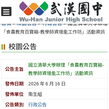
跳
至
選
主
首頁
>
校園公告
>
行政公告
>
國立清華大學辦理
單
要
「食農教育百寶箱-教學師資增能工作坊」活動資訊
內
校園公告
容
區
國立清華大學辦理「食農教育百寶箱-
公告主旨
教學師資增能工作坊」活動資訊
發佈日期
2026 年 6 月 16 日
發佈單位
衛生組
公告類別
行政公告