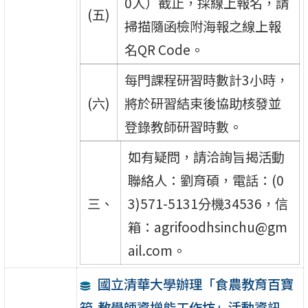
0人）截止，採線上報名，請
(五)
掃描隨函檢附海報之線上報
名QR Code。
每門課程研習時數計3小時，
(六)
將於研習結束後協助核發並
登錄教師研習時數。
如有疑問，請洽詢旨揭活動
聯絡人：劉育碩，電話：(0
三、
3)571-5131分機34536，信
箱：agrifoodhsinchu@gm
ail.com。
國立清華大學辦理「食農教育百寶
箱-教學師資增能工作坊」活動資訊