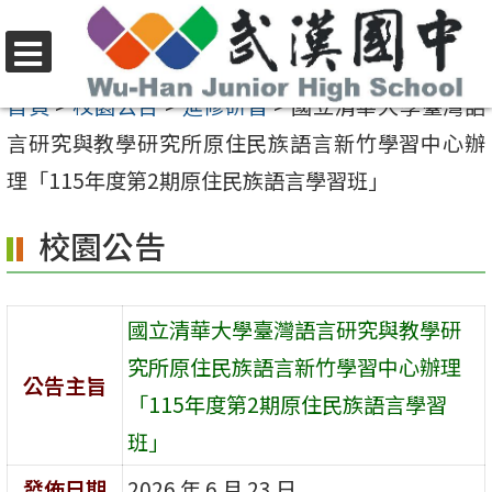
跳
至
選
主
首頁
>
校園公告
>
進修研習
>
國立清華大學臺灣語
單
要
言研究與教學研究所原住民族語言新竹學習中心辦
內
理「115年度第2期原住民族語言學習班」
容
校園公告
區
國立清華大學臺灣語言研究與教學研
究所原住民族語言新竹學習中心辦理
公告主旨
「115年度第2期原住民族語言學習
班」
發佈日期
2026 年 6 月 23 日