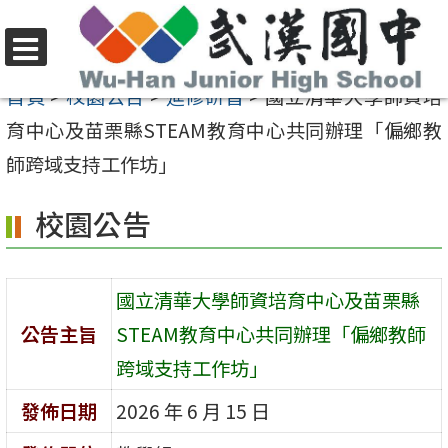
跳
至
選
主
首頁
>
校園公告
>
進修研習
>
國立清華大學師資培
單
要
育中心及苗栗縣STEAM教育中心共同辦理「偏鄉教
內
師跨域支持工作坊」
容
校園公告
區
國立清華大學師資培育中心及苗栗縣
公告主旨
STEAM教育中心共同辦理「偏鄉教師
跨域支持工作坊」
發佈日期
2026 年 6 月 15 日