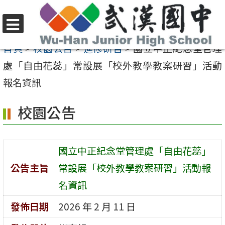
跳
至
選
主
首頁
>
校園公告
>
進修研習
>
國立中正紀念堂管理
單
要
處「自由花蕊」常設展「校外教學教案研習」活動
內
報名資訊
容
校園公告
區
國立中正紀念堂管理處「自由花蕊」
公告主旨
常設展「校外教學教案研習」活動報
名資訊
發佈日期
2026 年 2 月 11 日