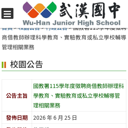
跳
至
選
主
首頁
>
校園公告
>
行政公告
>
國教署115學年度徵聘
單
要
商借教師辦理科學教育、實驗教育或私立學校輔導
內
管理相關業務
容
校園公告
區
國教署115學年度徵聘商借教師辦理科
公告主旨
學教育、實驗教育或私立學校輔導管
理相關業務
發佈日期
2026 年 6 月 25 日